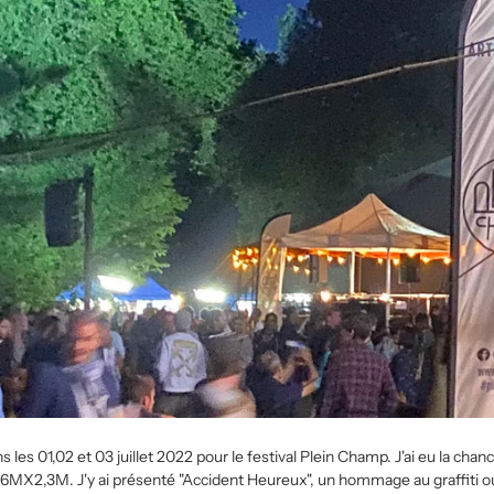
les 01,02 et 03 juillet 2022 pour le festival Plein Champ. J'ai eu la chan
 6MX2,3M. J'y ai présenté "Accident Heureux", un hommage au graffiti ou j