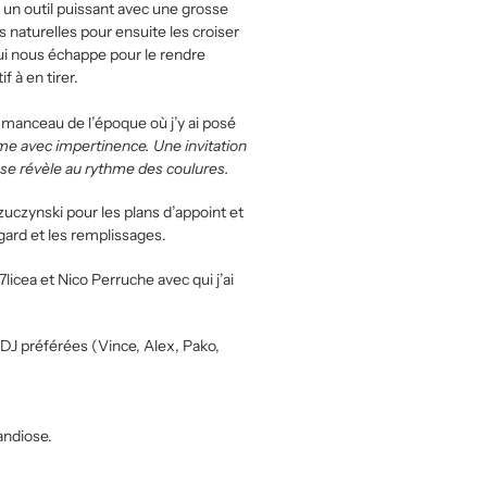
un outil puissant avec une grosse
 naturelles pour ensuite les croiser
qui nous échappe pour le rendre
f à en tirer.
ti manceau de l’époque où j’y ai posé
e avec impertinence. Une invitation
 se révèle au rythme des coulures.
uczynski pour les plans d’appoint et
ard et les remplissages.
icea et Nico Perruche avec qui j’ai
DJ préférées (Vince, Alex, Pako,
andiose.