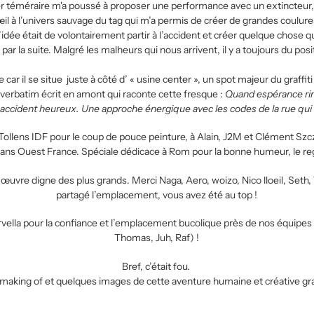
r téméraire m'a poussé à proposer une performance avec un extincteur, 
œil à l’univers sauvage du tag qui m’a permis de créer de grandes coulures
’idée était de volontairement partir à l’accident et créer quelque chose 
ar la suite. Malgré les malheurs qui nous arrivent, il y a toujours du positi
car il se situe
juste à côté d’ « usine center », un spot majeur du graffi
verbatim écrit en amont qui raconte cette fresque :
Quand espérance rim
un accident heureux. Une approche énergique avec les codes de la rue qui
Tollens IDF pour le coup de pouce peinture, à Alain, J2M et Clément Szcz
ans Ouest France. Spéciale dédicace à Rom pour la bonne humeur, le reg
re digne des plus grands. Merci Naga, Aero, woizo, Nico lloeil, Seth, 7l
partagé l’emplacement, vous avez été au top !
lla pour la confiance et l’emplacement bucolique près de nos équipes 
Thomas, Juh, Raf) !
Bref, c’était fou.
e making of et quelques images de cette aventure humaine et créative gr