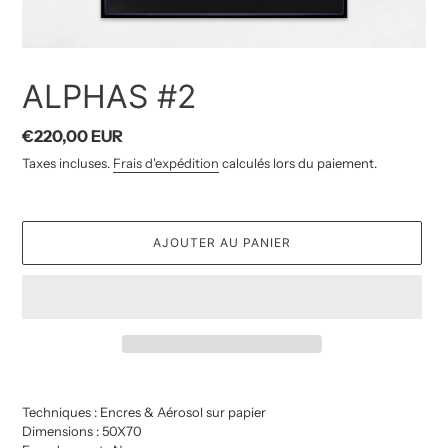
ALPHAS #2
Prix
€220,00 EUR
normal
Taxes incluses.
Frais d'expédition
calculés lors du paiement.
AJOUTER AU PANIER
Ajout
d'un
Techniques : Encres & Aérosol sur papier
produit
Dimensions : 50X70
à