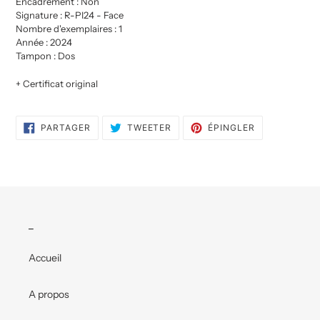
Encadrement : Non
votre
Signature : R-PI24 - Face
panier
Nombre d'exemplaires : 1
Année : 2024
Tampon : Dos
+ Certificat original
PARTAGER
TWEETER
ÉPINGLER
PARTAGER
TWEETER
ÉPINGLER
SUR
SUR
SUR
FACEBOOK
TWITTER
PINTEREST
_
Accueil
A propos